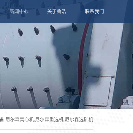
新闻中心
关于鲁浩
联系我们
整套矿山开采解决方案和成熟的配套产品。主
金设备解决方案和成熟的配套产品。主要经营
金设备、尾矿设备、磁选设备、锡矿设备、钽
、尾矿设备、选金设备、选矿离心机等设备的
设备的生产销售，现货销售，支持定制！公司
，支持定制！
指导，直到设备稳定运行。3小时快速响应机
常运转。根据客户的要求研究、设计，让客户
使用保养中熟练操作，让客户省时、省力能赚
户
备
尼尔森离心机,尼尔森重选机,尼尔森选矿机