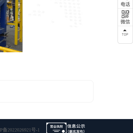
1302
电话
微信
2022026921号-1