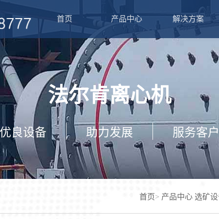
首页
产品中心
解决方案
鲁浩矿山机械致力于
鲁浩矿山机械致力淘
要经营金矿设备、沙
金矿设备、沙金设备
铌矿设备、稀土矿等
生产销售，现货销售
员工对整个现场进行
法尔肯离心机
制，保障用户设备正
查看详情 +
了解产品的构造，在
钱。
优良设备
助力发展
服务客
查看详情 +
首页
>
产品中心
选矿设