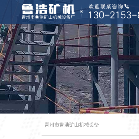
尾矿设备
物料处理
生产线配置
重选设备
金矿设备
客户现场
选矿设备
矿山设备
· 青州市鲁浩矿山机械设备