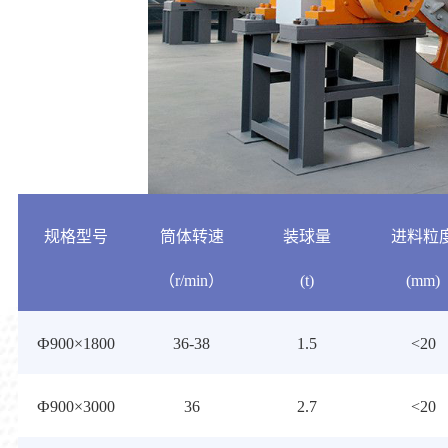
规格型号
筒体转速
装球量
进料粒
（r/min）
(t)
(mm)
Ф900×1800
36-38
1.5
<20
Ф900×3000
36
2.7
<20