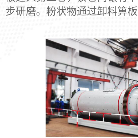
步研磨。粉状物通过卸料箅板